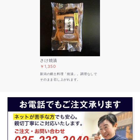
さけ焼漬
￥1,350
新潟の郷土料理「焼漬」。調理なしで
そのまま召し上がれます。