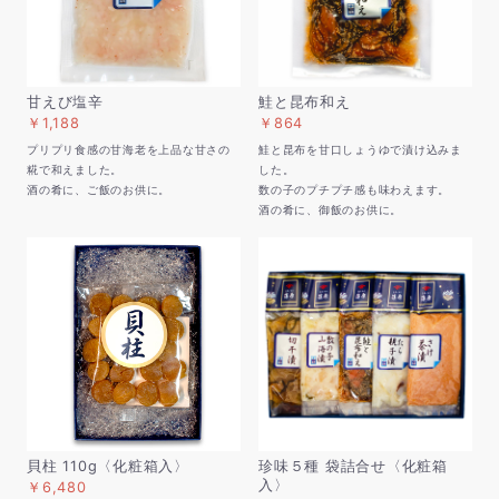
甘えび塩辛
鮭と昆布和え
￥1,188
￥864
プリプリ食感の甘海老を上品な甘さの
鮭と昆布を甘口しょうゆで漬け込みま
糀で和えました。
した。
酒の肴に、ご飯のお供に。
数の子のプチプチ感も味わえます。
酒の肴に、御飯のお供に。
貝柱 110g〈化粧箱入〉
珍味５種 袋詰合せ〈化粧箱
入〉
￥6,480