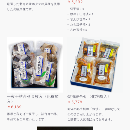
￥5,292
厳選した北海道産ホタテの貝柱を使用
- 切干漬×１
した高級貝柱です。
- 数の子山海漬×１
- 甘えび塩辛×１
- たら親子漬×１
- さけ茶漬×１
一夜干詰合せ 5枚入〈化粧箱
焼漬詰合せ〈化粧箱入〉
入〉
￥5,778
￥6,189
新潟の郷土料理「焼漬」。調理なしで
篠原と言えば一夜干し。詰合せの他、
そのまま召し上がれます。
単品でもご用意いたします。
ご贈答に大変喜ばれております。