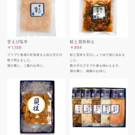
甘えび塩辛
鮭と昆布和え
￥1,188
￥864
プリプリ食感の甘海老を上品な甘さの
鮭と昆布を甘口しょうゆで漬け込みま
糀で和えました。
した。
酒の肴に、ご飯のお供に。
数の子のプチプチ感も味わえます。
酒の肴に、御飯のお供に。