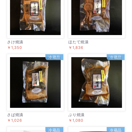
さけ焼漬
ほたて焼漬
￥1,350
￥1,836
冷蔵品
冷蔵品
さば焼漬
ぶり焼漬
￥1,026
￥1,080
冷蔵品
冷蔵品