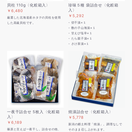
貝柱 110g〈化粧箱入〉
珍味５種 袋詰合せ〈化粧箱
入〉
￥6,480
￥5,292
厳選した北海道産ホタテの貝柱を使用
- 切干漬×１
した高級貝柱です。
- 数の子山海漬×１
- 甘えび塩辛×１
- たら親子漬×１
- さけ茶漬×１
一夜干詰合せ 5枚入〈化粧箱
焼漬詰合せ〈化粧箱入〉
入〉
￥5,778
￥6,189
新潟の郷土料理「焼漬」。調理なしで
篠原と言えば一夜干し。詰合せの他、
そのまま召し上がれます。