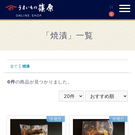
0
ONLINE SHOP
「焼漬」一覧
全て
|
焼漬
6件
の商品が見つかりました。
冷蔵品
冷蔵品