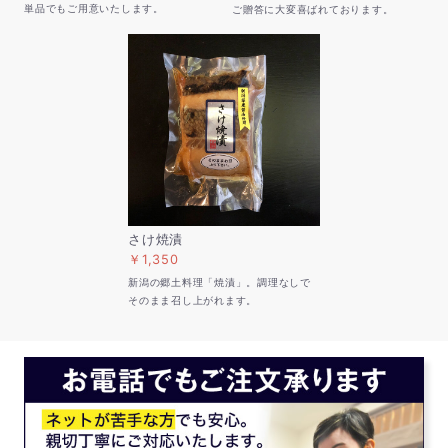
単品でもご用意いたします。
ご贈答に大変喜ばれております。
さけ焼漬
￥1,350
新潟の郷土料理「焼漬」。調理なしで
そのまま召し上がれます。