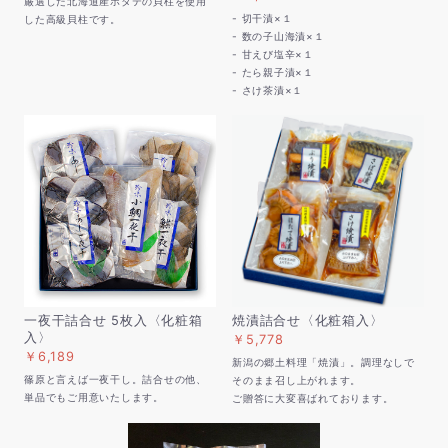
厳選した北海道産ホタテの貝柱を使用
- 切干漬×１
した高級貝柱です。
- 数の子山海漬×１
- 甘えび塩辛×１
- たら親子漬×１
- さけ茶漬×１
一夜干詰合せ 5枚入〈化粧箱
焼漬詰合せ〈化粧箱入〉
入〉
￥5,778
￥6,189
新潟の郷土料理「焼漬」。調理なしで
篠原と言えば一夜干し。詰合せの他、
そのまま召し上がれます。
単品でもご用意いたします。
ご贈答に大変喜ばれております。