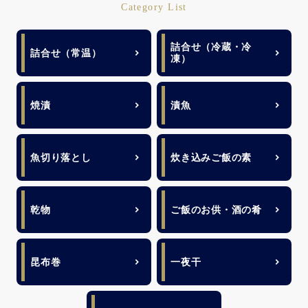
Category List
詰合せ（冷蔵・冷
詰合せ（常温）
凍）
焼漬
漬魚
魚切り落とし
炊き込みご飯の素
乾物
ご飯のお供・酒の肴
昆布巻
一夜干