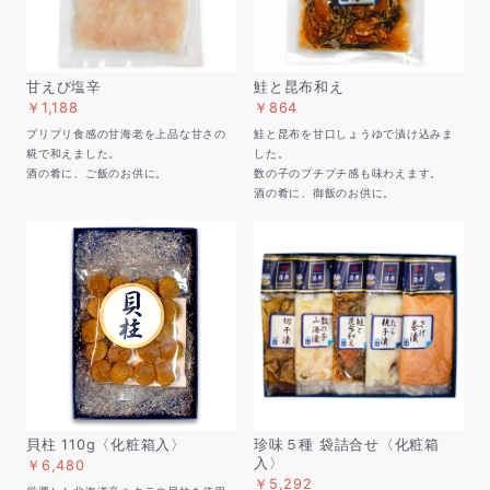
甘えび塩辛
鮭と昆布和え
￥1,188
￥864
プリプリ食感の甘海老を上品な甘さの
鮭と昆布を甘口しょうゆで漬け込みま
糀で和えました。
した。
酒の肴に、ご飯のお供に。
数の子のプチプチ感も味わえます。
酒の肴に、御飯のお供に。
貝柱 110g〈化粧箱入〉
珍味５種 袋詰合せ〈化粧箱
入〉
￥6,480
￥5,292