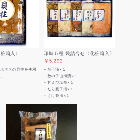
〈化粧箱入〉
珍味５種 袋詰合せ〈化粧箱入〉
￥5,292
産ホタテの貝柱を使用
- 切干漬×１
す。
- 数の子山海漬×１
- 甘えび塩辛×１
- たら親子漬×１
- さけ茶漬×１