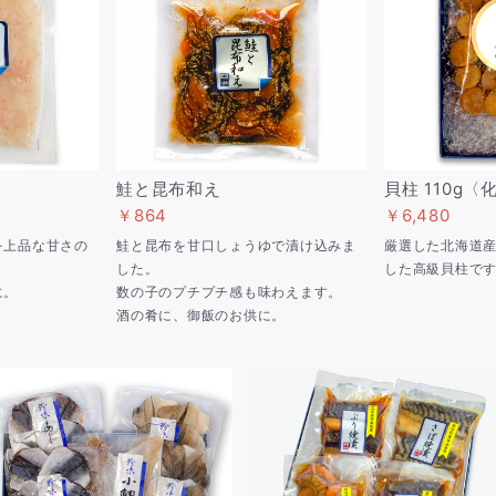
鮭と昆布和え
貝柱 110g
￥864
￥6,480
を上品な甘さの
鮭と昆布を甘口しょうゆで漬け込みま
厳選した北海道
した。
した高級貝柱で
に。
数の子のプチプチ感も味わえます。
酒の肴に、御飯のお供に。