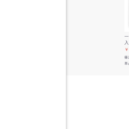
一
入
￥
篠
単