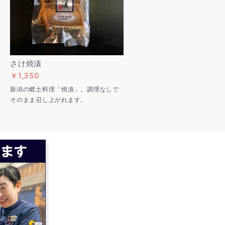
さけ焼漬
￥1,350
新潟の郷土料理「焼漬」。調理なしで
そのまま召し上がれます。