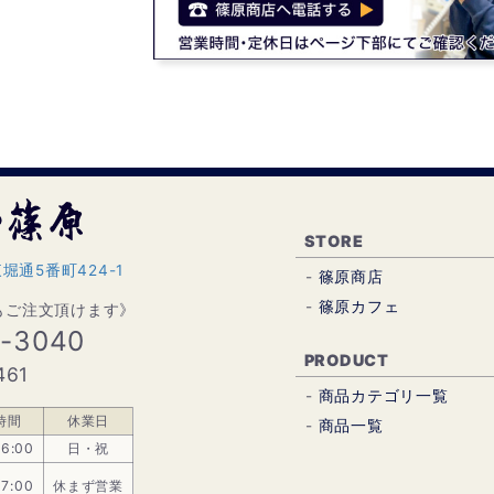
STORE
通5番町424-1
篠原商店
篠原カフェ
らもご注文頂けます》
2-3040
PRODUCT
461
商品カテゴリ一覧
時間
休業日
商品一覧
16:00
日・祝
17:00
休まず営業