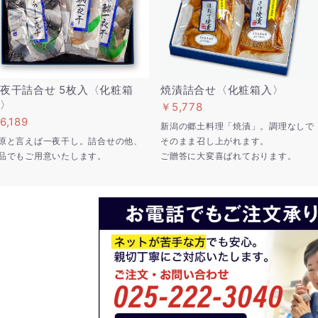
夜干詰合せ 5枚入〈化粧箱
焼漬詰合せ〈化粧箱入〉
〉
￥5,778
6,189
新潟の郷土料理「焼漬」。調理なしで
原と言えば一夜干し。詰合せの他、
そのまま召し上がれます。
品でもご用意いたします。
ご贈答に大変喜ばれております。