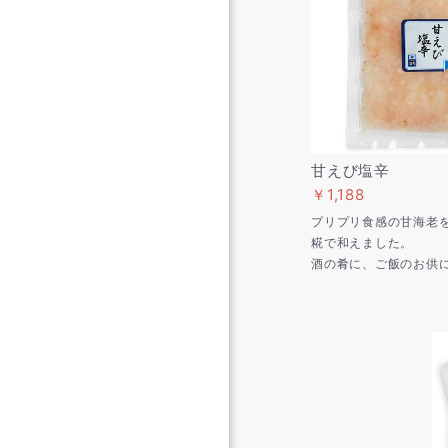
甘えび塩辛
￥1,188
プリプリ食感の甘海老
糀で和えました。
酒の肴に、ご飯のお供