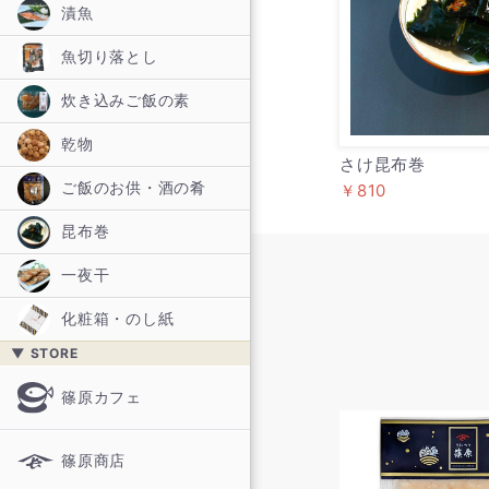
漬魚
魚切り落とし
炊き込みご飯の素
乾物
さけ昆布巻
ご飯のお供・酒の肴
￥810
昆布巻
一夜干
化粧箱・のし紙
▼ STORE
篠原カフェ
篠原商店