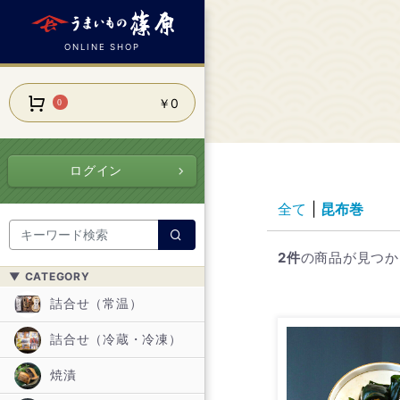
ONLINE SHOP
￥0
0
ログイン
全て
|
昆布巻
2件
の商品が見つか
▼ CATEGORY
詰合せ（常温）
詰合せ（冷蔵・冷凍）
焼漬