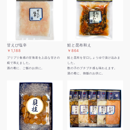
甘えび塩辛
鮭と昆布和え
￥1,188
￥864
プリプリ食感の甘海老を上品な甘さの
鮭と昆布を甘口しょうゆで漬け込みま
糀で和えました。
した。
酒の肴に、ご飯のお供に。
数の子のプチプチ感も味わえます。
酒の肴に、御飯のお供に。