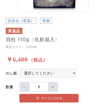
詰合せ（常温）
乾物
常温品
貝柱 110g〈化粧箱入〉
商品コード：
US045
￥6,480
（税込）
のし紙
－
＋
数量
カートに入れる