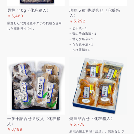
貝柱 110g〈化粧箱入〉
珍味５種 袋詰合せ〈化粧箱
入〉
￥6,480
￥5,292
厳選した北海道産ホタテの貝柱を使用
- 切干漬×１
した高級貝柱です。
- 数の子山海漬×１
- 甘えび塩辛×１
- たら親子漬×１
- さけ茶漬×１
一夜干詰合せ 5枚入〈化粧箱
焼漬詰合せ〈化粧箱入〉
入〉
￥5,778
￥6,189
新潟の郷土料理「焼漬」。調理なしで