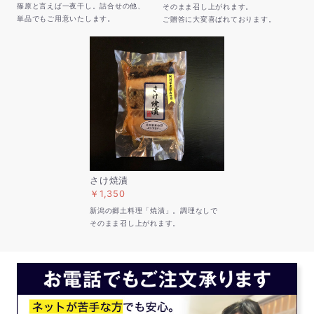
篠原と言えば一夜干し。詰合せの他、
そのまま召し上がれます。
単品でもご用意いたします。
ご贈答に大変喜ばれております。
さけ焼漬
￥1,350
新潟の郷土料理「焼漬」。調理なしで
そのまま召し上がれます。