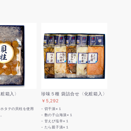
〈化粧箱入〉
珍味５種 袋詰合せ〈化粧箱入〉
￥5,292
産ホタテの貝柱を使用
- 切干漬×１
す。
- 数の子山海漬×１
- 甘えび塩辛×１
- たら親子漬×１