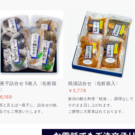
夜干詰合せ 5枚入〈化粧箱
焼漬詰合せ〈化粧箱入〉
〉
￥5,778
6,189
新潟の郷土料理「焼漬」。調理なしで
原と言えば一夜干し。詰合せの他、
そのまま召し上がれます。
品でもご用意いたします。
ご贈答に大変喜ばれております。