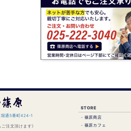
STORE
通5番町424-1
篠原商店
篠原カフェ
らもご注文頂けます》