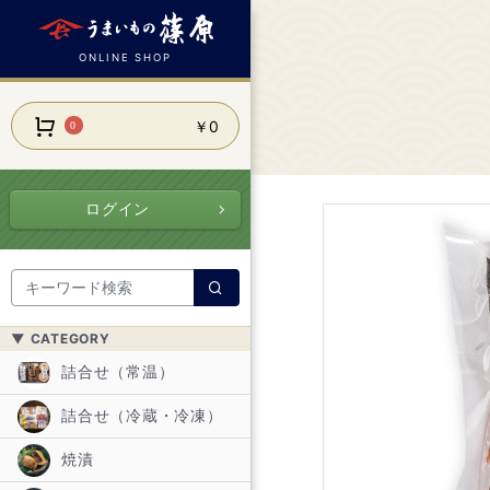
ONLINE SHOP
￥0
0
ログイン
▼ CATEGORY
詰合せ（常温）
詰合せ（冷蔵・冷凍）
焼漬