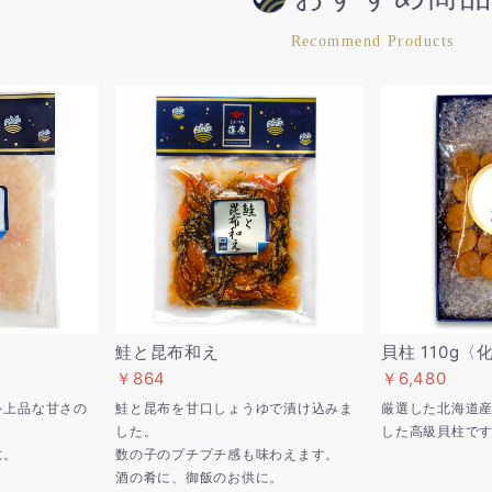
Recommend Products
鮭と昆布和え
貝柱 110g
￥864
￥6,480
を上品な甘さの
鮭と昆布を甘口しょうゆで漬け込みま
厳選した北海道
した。
した高級貝柱で
に。
数の子のプチプチ感も味わえます。
酒の肴に、御飯のお供に。