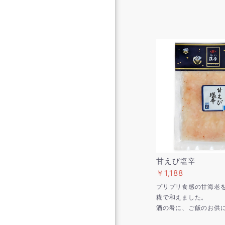
甘えび塩辛
￥1,188
プリプリ食感の甘海老
糀で和えました。
酒の肴に、ご飯のお供