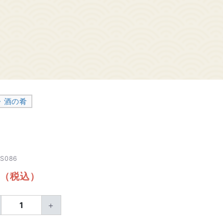
・酒の肴
S086
（税込）
＋