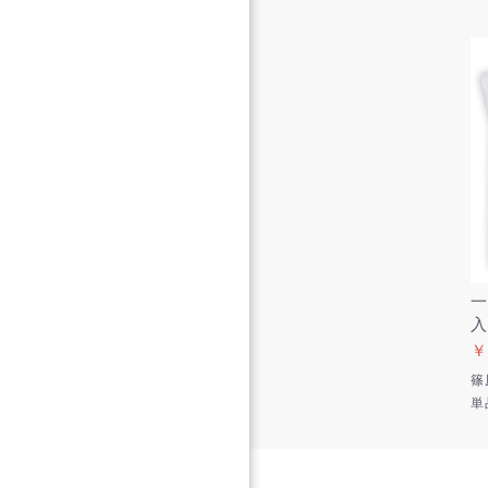
一
入
￥
篠
単