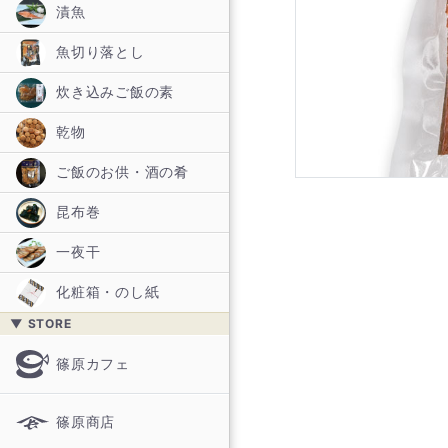
漬魚
魚切り落とし
炊き込みご飯の素
乾物
ご飯のお供・酒の肴
昆布巻
一夜干
化粧箱・のし紙
▼ STORE
篠原カフェ
篠原商店