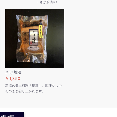
- さけ茶漬×１
さけ焼漬
￥1,350
新潟の郷土料理「焼漬」。調理なしで
そのまま召し上がれます。